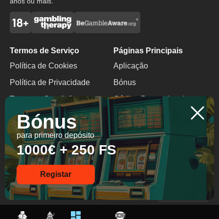
anos ou mais.
Termos de Serviço
Páginas Principais
Política de Cookies
Aplicação
Política de Privacidade
Bónus
Termos e Condições
Código Promocional
Bónus
Jogo Responsável
Bónus Sem Depósito
para primeiro depósito
Contactos
1000€ + 250 FS
+357 95968243
info@pafcasino.io
Registar
© 2026 All Rights
Reserved.