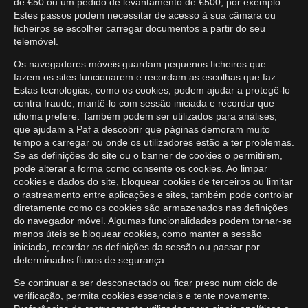
de €50 ou um pedido de levantamento de €500, por exemplo.
Estes passos podem necessitar de acesso à sua câmara ou
ficheiros se escolher carregar documentos a partir do seu
telemóvel.
Os navegadores móveis guardam pequenos ficheiros que
fazem os sites funcionarem e recordam as escolhas que faz.
Estas tecnologias, como os cookies, podem ajudar a protegê-lo
contra fraude, mantê-lo com sessão iniciada e recordar que
idioma prefere. Também podem ser utilizados para análises,
que ajudam a Paf a descobrir que páginas demoram muito
tempo a carregar ou onde os utilizadores estão a ter problemas.
Se as definições do site ou o banner de cookies o permitirem,
pode alterar a forma como consente os cookies. Ao limpar
cookies e dados do site, bloquear cookies de terceiros ou limitar
o rastreamento entre aplicações e sites, também pode controlar
diretamente como os cookies são armazenados nas definições
do navegador móvel. Algumas funcionalidades podem tornar-se
menos úteis se bloquear cookies, como manter a sessão
iniciada, recordar as definições da sessão ou passar por
determinados fluxos de segurança.
Se continuar a ser desconectado ou ficar preso num ciclo de
verificação, permita cookies essenciais e tente novamente.