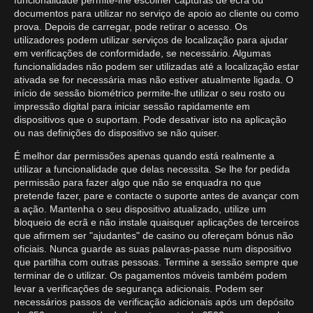
funcionalidade permite-lhe escolher capturas de ecrã ou
documentos para utilizar no serviço de apoio ao cliente ou como
prova. Depois de carregar, pode retirar o acesso. Os
utilizadores podem utilizar serviços de localização para ajudar
em verificações de conformidade, se necessário. Algumas
funcionalidades não podem ser utilizadas até a localização estar
ativada se for necessária mas não estiver atualmente ligada. O
início de sessão biométrico permite-lhe utilizar o seu rosto ou
impressão digital para iniciar sessão rapidamente em
dispositivos que o suportam. Pode desativar isto na aplicação
ou nas definições do dispositivo se não quiser.
É melhor dar permissões apenas quando está realmente a
utilizar a funcionalidade que delas necessita. Se lhe for pedida
permissão para fazer algo que não se enquadra no que
pretende fazer, pare e contacte o suporte antes de avançar com
a ação. Mantenha o seu dispositivo atualizado, utilize um
bloqueio de ecrã e não instale quaisquer aplicações de terceiros
que afirmem ser "ajudantes" de casino ou ofereçam bónus não
oficiais. Nunca guarde as suas palavras-passe num dispositivo
que partilha com outras pessoas. Termine a sessão sempre que
terminar de o utilizar. Os pagamentos móveis também podem
levar a verificações de segurança adicionais. Podem ser
necessários passos de verificação adicionais após um depósito