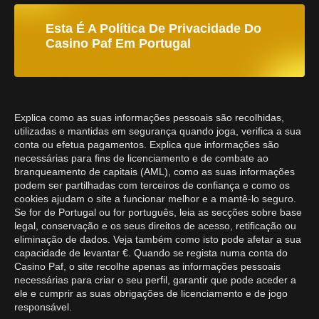
Esta É A Política De Privacidade Do
Casino Paf Em Portugal
Explica como as suas informações pessoais são recolhidas,
utilizadas e mantidas em segurança quando joga, verifica a sua
conta ou efetua pagamentos. Explica que informações são
necessárias para fins de licenciamento e de combate ao
branqueamento de capitais (AML), como as suas informações
podem ser partilhadas com terceiros de confiança e como os
cookies ajudam o site a funcionar melhor e a mantê-lo seguro.
Se for de Portugal ou for português, leia as secções sobre base
legal, conservação e os seus direitos de acesso, retificação ou
eliminação de dados. Veja também como isto pode afetar a sua
capacidade de levantar €. Quando se regista numa conta do
Casino Paf, o site recolhe apenas as informações pessoais
necessárias para criar o seu perfil, garantir que pode aceder a
ele e cumprir as suas obrigações de licenciamento e de jogo
responsável.