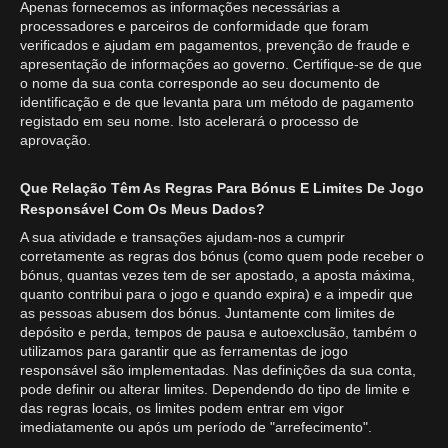
Apenas fornecemos as informações necessárias a
processadores e parceiros de conformidade que foram
verificados e ajudam em pagamentos, prevenção de fraude e
apresentação de informações ao governo. Certifique-se de que
o nome da sua conta corresponde ao seu documento de
identificação e de que levanta para um método de pagamento
registado em seu nome. Isto acelerará o processo de
aprovação.
Que Relação Têm As Regras Para Bónus E Limites De Jogo
Responsável Com Os Meus Dados?
A sua atividade e transações ajudam-nos a cumprir
corretamente as regras dos bónus (como quem pode receber o
bónus, quantas vezes tem de ser apostado, a aposta máxima,
quanto contribui para o jogo e quando expira) e a impedir que
as pessoas abusem dos bónus. Juntamente com limites de
depósito e perda, tempos de pausa e autoexclusão, também o
utilizamos para garantir que as ferramentas de jogo
responsável são implementadas. Nas definições da sua conta,
pode definir ou alterar limites. Dependendo do tipo de limite e
das regras locais, os limites podem entrar em vigor
imediatamente ou após um período de "arrefecimento".