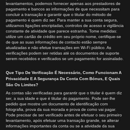
levantamentos, podemos fornecer apenas aos prestadores de
pagamento e bancos as informações de que necessitam para
concluir a transação e garantir que o titular do método de
pagamento é quem diz ser. Para manter a sua conta segura,
utilizamos ligações encriptadas, controlos de acesso e vigilância
constante de atividade que parece estranha. Tome medidas:
utilize um cartão de crédito em seu próprio nome, certifique-se
de que as suas informações de contacto estão sempre
atualizadas e não efetue transações em Wi-Fi público. As
verificações podem ser retidas até os documentos de suporte
serem recebidos e verificados se um pagamento for assinalado.
Que Tipo De Verificação É Necessário, Como Funcionam A
Privacidade E A Segurança Da Conta Com Bónus, E Quais
São Os Limites?
As contas são verificadas para garantir que o titular é quem diz
ser, a sua idade e que é titular do pagamento. Pode ser-lhe
pedido que mostre um documento de identificação com
fotografia, prova da sua morada e prova de como vai pagar.
Pode precisar de ser verificado antes de efetuar o seu primeiro
levantamento, após efetuar uma transação grande, se alterar
informações importantes da conta ou se a atividade da sua