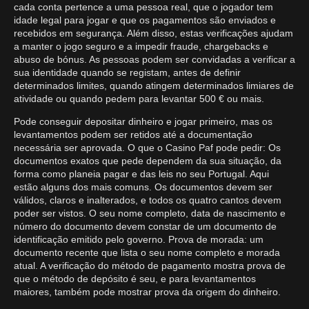
cada conta pertence a uma pessoa real, que o jogador tem
idade legal para jogar e que os pagamentos são enviados e
recebidos em segurança. Além disso, estas verificações ajudam
a manter o jogo seguro e a impedir fraude, chargebacks e
abuso de bónus. As pessoas podem ser convidadas a verificar a
sua identidade quando se registam, antes de definir
determinados limites, quando atingem determinados limiares de
atividade ou quando pedem para levantar 500 € ou mais.
Pode conseguir depositar dinheiro e jogar primeiro, mas os
levantamentos podem ser retidos até a documentação
necessária ser aprovada. O que o Casino Paf pode pedir: Os
documentos exatos que pede dependem da sua situação, da
forma como planeia pagar e das leis no seu Portugal. Aqui
estão alguns dos mais comuns. Os documentos devem ser
válidos, claros e inalterados, e todos os quatro cantos devem
poder ser vistos. O seu nome completo, data de nascimento e
número do documento devem constar de um documento de
identificação emitido pelo governo. Prova de morada: um
documento recente que lista o seu nome completo e morada
atual. A verificação do método de pagamento mostra prova de
que o método de depósito é seu, e para levantamentos
maiores, também pode mostrar prova da origem do dinheiro.