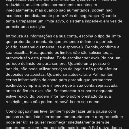
reduzidos, as alterações normalmente acontecem
imediatamente, mas quando são aumentados, podem não
acontecer imediatamente por razões de segurança. Quando
tenta ultrapassar um limite ativo, o sistema impede-o em vez de
permitir uma exceção.
Introduza as informações da sua conta, escolha o tipo de limite
que pretende, o montante que pretende definir e o período
(diário, semanal ou mensal, se disponível). Depois, confirme a
sua escolha. Para quando os limites não são suficientes, a
autoexclusão está prevista. Pode escolher ser excluído por um
período definido ou para sempre. Quando uma pessoa é
banida, não pode utilizar serviços de jogo e não pode efetuar
depósitos ou apostas. Quando se autoexclui, a Paf mantém
certas informações da conta para garantir que permanece
excluído, cumpre a lei e impede que a sua conta seja ativada
antes do fim da exclusão. Se contactar o suporte enquanto
estiver excluído, podem informá-lo sobre o estado da sua
restrição, mas não podem removê-la em seu nome.
Como opção mais leve, também pode fazer uma pausa com
pausas curtas. Isto interrompe temporariamente a reprodução e
pode ser útil se quiser recomeçar imediatamente sem se
comprometer com uma restrição mais longa. A Paf utiliza dados