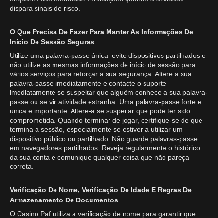
dispara sinais de risco.
O Que Precisa De Fazer Para Manter As Informações De
Início De Sessão Seguras
Utilize uma palavra-passe única, evite dispositivos partilhados e
não utilize as mesmas informações de início de sessão para
vários serviços para reforçar a sua segurança. Altere a sua
palavra-passe imediatamente e contacte o suporte
imediatamente se suspeitar que alguém conhece a sua palavra-
passe ou se vir atividade estranha. Uma palavra-passe forte e
única é importante. Altere-a se suspeitar que pode ter sido
comprometida. Quando terminar de jogar, certifique-se de que
termina a sessão, especialmente se estiver a utilizar um
dispositivo público ou partilhado. Não guarde palavras-passe
em navegadores partilhados. Reveja regularmente o histórico
da sua conta e comunique qualquer coisa que não pareça
correta.
Verificação De Nome, Verificação De Idade E Regras De
Armazenamento De Documentos
O Casino Paf utiliza a verificação de nome para garantir que