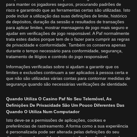
para manter os jogadores seguros, procurando padrões de
risco e garantindo que as ferramentas certas são utilizadas. Isto
pode incluir a utilização das suas definições de limite, histórico
de depósitos, duração da sessão e resultados de transações
para aplicar limites, mostrar mensagens de jogo mais seguro e
ajudar em verificações de jogo responsável. A Paf normalmente
trata estes dados porque tem de o fazer para cumprir as regras
de privacidade e conformidade. Também os conserva apenas
durante o tempo necessário para conformidade, segurança,
tratamento de litígios e controlo do jogo responsável.
Informações verificadas sobre si ajudam a garantir que os
limites e exclusões continuam a ser aplicados à pessoa certa e
que não são utilizadas várias contas para contornar medidas de
segurança quando são necessárias verificações de identidade.
Quando Utiliza O Casino Paf No Seu Telemóvel, As
Definições De Privacidade São Um Pouco Diferentes Das
Quando O Utiliza Num Computador
Isto deve-se a permissões de aplicações, cookies e
preferências de rastreamento. A forma como a sua experiência
é personalizada pode ser alterada pelas definições do seu