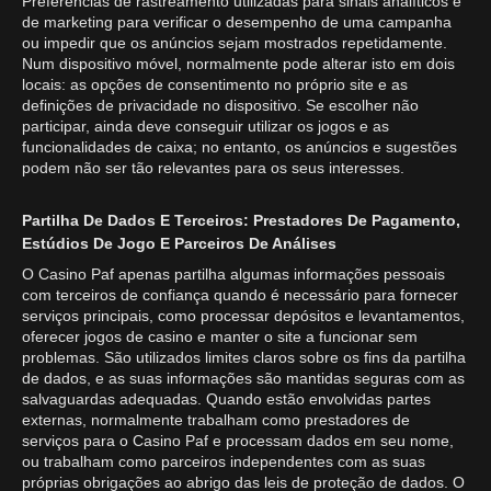
Preferências de rastreamento utilizadas para sinais analíticos e
de marketing para verificar o desempenho de uma campanha
ou impedir que os anúncios sejam mostrados repetidamente.
Num dispositivo móvel, normalmente pode alterar isto em dois
locais: as opções de consentimento no próprio site e as
definições de privacidade no dispositivo. Se escolher não
participar, ainda deve conseguir utilizar os jogos e as
funcionalidades de caixa; no entanto, os anúncios e sugestões
podem não ser tão relevantes para os seus interesses.
Partilha De Dados E Terceiros: Prestadores De Pagamento,
Estúdios De Jogo E Parceiros De Análises
O Casino Paf apenas partilha algumas informações pessoais
com terceiros de confiança quando é necessário para fornecer
serviços principais, como processar depósitos e levantamentos,
oferecer jogos de casino e manter o site a funcionar sem
problemas. São utilizados limites claros sobre os fins da partilha
de dados, e as suas informações são mantidas seguras com as
salvaguardas adequadas. Quando estão envolvidas partes
externas, normalmente trabalham como prestadores de
serviços para o Casino Paf e processam dados em seu nome,
ou trabalham como parceiros independentes com as suas
próprias obrigações ao abrigo das leis de proteção de dados. O