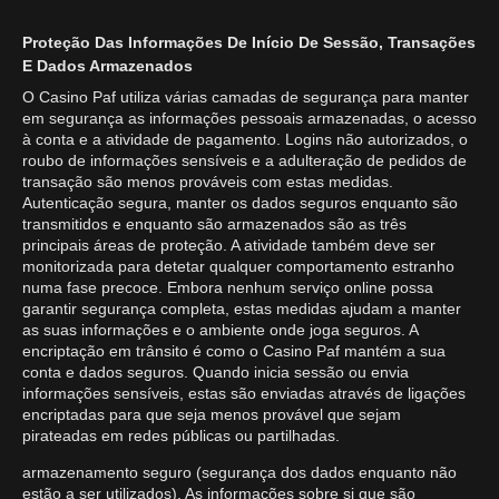
Proteção Das Informações De Início De Sessão, Transações
E Dados Armazenados
O Casino Paf utiliza várias camadas de segurança para manter
em segurança as informações pessoais armazenadas, o acesso
à conta e a atividade de pagamento. Logins não autorizados, o
roubo de informações sensíveis e a adulteração de pedidos de
transação são menos prováveis com estas medidas.
Autenticação segura, manter os dados seguros enquanto são
transmitidos e enquanto são armazenados são as três
principais áreas de proteção. A atividade também deve ser
monitorizada para detetar qualquer comportamento estranho
numa fase precoce. Embora nenhum serviço online possa
garantir segurança completa, estas medidas ajudam a manter
as suas informações e o ambiente onde joga seguros. A
encriptação em trânsito é como o Casino Paf mantém a sua
conta e dados seguros. Quando inicia sessão ou envia
informações sensíveis, estas são enviadas através de ligações
encriptadas para que seja menos provável que sejam
pirateadas em redes públicas ou partilhadas.
armazenamento seguro (segurança dos dados enquanto não
estão a ser utilizados). As informações sobre si que são