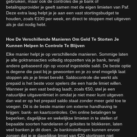
gebruiken, maar ook de controles die je bank of
betalingsprovider je geeft samen met de eigen limieten van Paf.
Deze extra laag helpt je je aan een vast stortingsbudget te
houden, zoals €100 per week, en direct te stoppen met uitgeven
als je dat nodig hebt.
Hoe De Verschillende Manieren Om Geld Te Storten Je
Kunnen Helpen In Controle Te Blijven
Elke manier helpt je op verschillende manieren. Sommige laten
je alle goktransacties volledig stopzetten via je bank, terwijl
andere gebaseerd zijn op vooraf ingestelde saldi. De beste optie
is degene die past bij je gewoonten en je zo snel mogelijk laat
stoppen als je je limiet bereikt. Saldocontrole die werkt als
prepaid is het beste voor spelers die een harde limiet willen.
Wanneer je een vast bedrag laadt, zoals €50, stel je een
natuurlijke uitgavenlimiet in omdat je niet meer kunt uitgeven
dan wat er op het prepaid saldo staat zonder meer geld toe te
voegen. Dit is de beste manier om externe handhaving te
krijgen: bank- en kaartcontroles. Om online betalingen te
beperken, dagelijkse en wekelijkse limieten in te stellen of
bepaalde soorten handelaren of goksites te blokkeren, laten
veel banken je dit doen. Je bankinstellingen kunnen ervoor
zorgen dat je je dagelijkse limiet van €20 stortingen niet