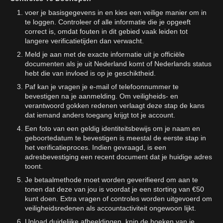
voer je basisgegevens in en kies een veilige manier om in
te loggen. Controleer of alle informatie die je opgeeft
correct is, omdat fouten in dit gebied vaak leiden tot
langere verificatietijden dan verwacht.
Meld je aan met de exacte informatie uit je officiële
documenten als je uit Nederland komt of Nederlands status
hebt die van invloed is op je geschiktheid.
Paf kan je vragen je e-mail of telefoonnummer te
bevestigen na je aanmelding. Om veiligheids- en
verantwoord gokken redenen verlaagt deze stap de kans
dat iemand anders toegang krijgt tot je account.
Een foto van een geldig identiteitsbewijs om je naam en
geboortedatum te bevestigen is meestal de eerste stap in
het verificatieproces. Indien gevraagd, is een
adresbevestiging een recent document dat je huidige adres
toont.
Je betaalmethode moet worden geverifieerd om aan te
tonen dat deze van jou is voordat je een storting van €50
kunt doen. Extra vragen of controles worden uitgevoerd om
veiligheidsredenen als accountactiviteit ongewoon lijkt.
Upload duidelijke afbeeldingen, knip de hoeken van je