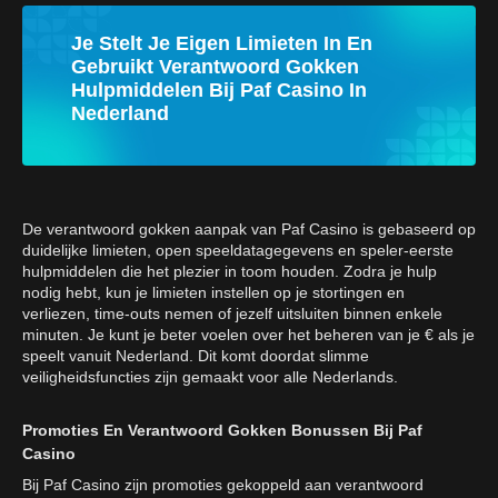
Je Stelt Je Eigen Limieten In En
Gebruikt Verantwoord Gokken
Hulpmiddelen Bij Paf Casino In
Nederland
De verantwoord gokken aanpak van Paf Casino is gebaseerd op
duidelijke limieten, open speeldatagegevens en speler-eerste
hulpmiddelen die het plezier in toom houden. Zodra je hulp
nodig hebt, kun je limieten instellen op je stortingen en
verliezen, time-outs nemen of jezelf uitsluiten binnen enkele
minuten. Je kunt je beter voelen over het beheren van je € als je
speelt vanuit Nederland. Dit komt doordat slimme
veiligheidsfuncties zijn gemaakt voor alle Nederlands.
Promoties En Verantwoord Gokken Bonussen Bij Paf
Casino
Bij Paf Casino zijn promoties gekoppeld aan verantwoord