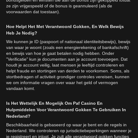
bonusgelden en winsten die aan de bonus zijn gekoppeld totdat
ze zijn vrijgespeeld of de bonus is geannuleerd (als de
voorwaarden dat toestaan).
Hoe Helpt Het Met Verantwoord Gokken, En Welk Bewijs
Heb Je Nodig?
We kunnen je ID (paspoort of nationaal identiteitsbewijs), bewijs
van waar je woont (zoals een energierekening of bankafschrift)
en bewijs van hoe je gaat betalen nodig hebben. Onder
"Verificatie" kun je documenten aan je account toevoegen. Dat
houdt je account veilig, laat mensen je leeftijd controleren en
helpt fraude en stortingen van derden te voorkomen. Soms, als
stortbedragen of activiteit grondiger controles vereisen, kunnen
we om informatie vragen over waar het geld of vermogen
vandaan komt.
Is Het Wettelijk En Mogelijk Om Paf Casino En
Hulpmiddelen Voor Verantwoord Gokken Te Gebruiken In
Nederland?
Beschikbaarheid is gebaseerd op waar je bent en de regels in
Nederland. We controleren op jurisdictiebeperkingen wanneer je
je registreert en inlogt. Je zult alle verantwoord gokken functies