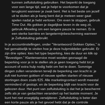
kunnen zelfuitsluiting gebruiken. Het beperkt de toegang
voor een lange tijd, wat je helpt te voorkomen dat je
terugkomt wanneer je zwak bent. Het is het beste om jezelf
uit te sluiten als je bang bent dat je meteen weer gaat
spelen nadat je hebt verloren. Om even te stoppen, gebruik
Time Out. Als gokken je dagelijkse leven in de weg zit,
gebruik Afkoeling om een langere pauze te nemen. Er is
een sterke barrière en langetermijnbescherming wanneer
je Zelfuitsluiting gebruikt.
In je accountinstellingen, onder "Verantwoord Gokken Opties," is
het gemakkelijk te vinden hoe je deze hulpmiddelen gebruikt. Er
zijn drie opties: kies het type beperking, kies de duur en klik op
"Bevestigen." Klantenservice moet worden gevraagd de
beperking voor je in te stellen als je geen toegang hebt tot je
account of extra hulp nodig hebt om het te doen. Sommige
dingen zullen veranderen terwijl de beperking van kracht is: je
zult niet kunnen gokken of nieuwe spellen starten of nieuwe
stortingen doen zoals €25. Alle marketingcontact wordt meestal
verminderd of gestopt, en de beperking blijft van kracht voor de
gekozen duur. Het punt van zelfuitsluiting is dat het je beschermt
zelfs als je van gedachten verandert op het laatste moment. Je
kunt het niet vroegtijdig verwijderen. Zelfuitsluiting is beter dan
een korte pauze als je het gevoel hebt dat je de controle