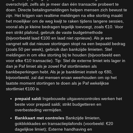
overschrijdt, zelfs als je meer dan één transactie probeert te
doen. Directe betalingsmeldingen helpen mensen zich bewust te
zijn. Het krijgen van realtime meldingen na elke storting maakt
het moeilijker om de weg kwijt te raken tijdens langere sessies,
vooral als je kleine bedragen tegelijk toevoegt, zoals €10. Voor
een strikt plafond, gebruik de vaste budgetmethode
(bijvoorbeeld laad €100 en laad niet opnieuw). Als je een
vangnet wilt dat nieuwe stortingen stopt na een bepaald bedrag
(zoals 50 per week), gebruik dan bankzijde limieten. Stel
meldingen in om elke storting bij te houden (bijvoorbeeld een
voor elke €10 transactie). Tip: Stel de externe limiet iets lager in
dan je Paf limiet als je zowel Paf stortlimieten als
bankbeperkingen hebt. Als je je banklimiet instelt op €80,
bijvoorbeeld, zal dat mensen ervan weerhouden om op het
laatste moment stortingen te doen als je Paf wekelijkse
stortlimiet €100 is.
prepaid saldi
Ingebouwde uitgavencontroles werken het
beste voor prepaid saldi; strikt budgetteren en
overbesteding vermijden.
Bankkaart met controles
Bankzijde limieten,
gokblokkades en transactieplafonds (voorbeeld: €20
dagelijkse limiet); Externe handhaving en