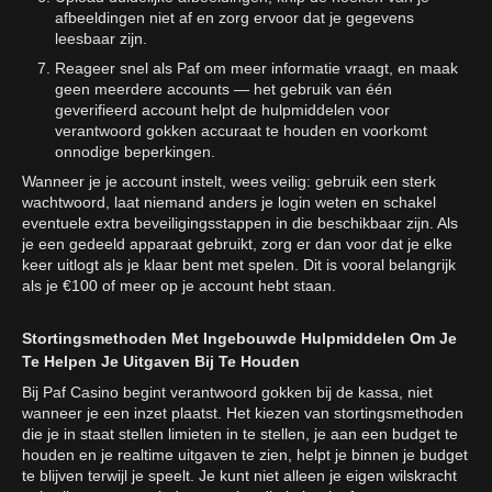
afbeeldingen niet af en zorg ervoor dat je gegevens
leesbaar zijn.
Reageer snel als Paf om meer informatie vraagt, en maak
geen meerdere accounts — het gebruik van één
geverifieerd account helpt de hulpmiddelen voor
verantwoord gokken accuraat te houden en voorkomt
onnodige beperkingen.
Wanneer je je account instelt, wees veilig: gebruik een sterk
wachtwoord, laat niemand anders je login weten en schakel
eventuele extra beveiligingsstappen in die beschikbaar zijn. Als
je een gedeeld apparaat gebruikt, zorg er dan voor dat je elke
keer uitlogt als je klaar bent met spelen. Dit is vooral belangrijk
als je €100 of meer op je account hebt staan.
Stortingsmethoden Met Ingebouwde Hulpmiddelen Om Je
Te Helpen Je Uitgaven Bij Te Houden
Bij Paf Casino begint verantwoord gokken bij de kassa, niet
wanneer je een inzet plaatst. Het kiezen van stortingsmethoden
die je in staat stellen limieten in te stellen, je aan een budget te
houden en je realtime uitgaven te zien, helpt je binnen je budget
te blijven terwijl je speelt. Je kunt niet alleen je eigen wilskracht