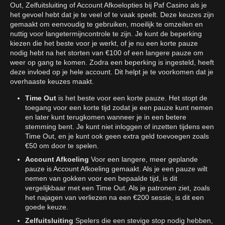
Out, Zelfuitsluiting of Account Afkoelopties bij Paf Casino als je
het gevoel hebt dat je te veel of te vaak speelt. Deze keuzes zijn
gemaakt om eenvoudig te gebruiken, moeilijk te omzeilen en
nuttig voor langetermijncontrole te zijn. Je kunt de beperking
kiezen die het beste voor je werkt, of je nu een korte pauze
nodig hebt na het storten van €100 of een langere pauze om
weer op gang te komen. Zodra een beperking is ingesteld, heeft
deze invloed op je hele account. Dit helpt je te voorkomen dat je
overhaaste keuzes maakt.
Time Out
is het beste voor een korte pauze. Het stopt de
toegang voor een korte tijd zodat je een pauze kunt nemen
en later kunt terugkomen wanneer je in een betere
stemming bent. Je kunt niet inloggen of inzetten tijdens een
Time Out, en je kunt ook geen extra geld toevoegen zoals
€50 om door te spelen.
Account Afkoeling
Voor een langere, meer geplande
pauze is Account Afkoeling gemaakt. Als je een pauze wilt
nemen van gokken voor een bepaalde tijd, is dit
vergelijkbaar met een Time Out. Als je patronen ziet, zoals
het najagen van verliezen na een €200 sessie, is dit een
goede keuze.
Zelfuitsluiting
Spelers die een stevige stop nodig hebben,