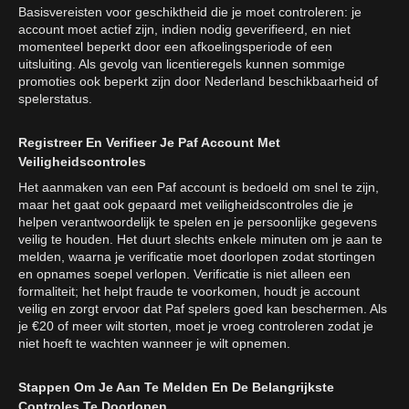
Basisvereisten voor geschiktheid die je moet controleren: je
account moet actief zijn, indien nodig geverifieerd, en niet
momenteel beperkt door een afkoelingsperiode of een
uitsluiting. Als gevolg van licentieregels kunnen sommige
promoties ook beperkt zijn door Nederland beschikbaarheid of
spelerstatus.
Registreer En Verifieer Je Paf Account Met
Veiligheidscontroles
Het aanmaken van een Paf account is bedoeld om snel te zijn,
maar het gaat ook gepaard met veiligheidscontroles die je
helpen verantwoordelijk te spelen en je persoonlijke gegevens
veilig te houden. Het duurt slechts enkele minuten om je aan te
melden, waarna je verificatie moet doorlopen zodat stortingen
en opnames soepel verlopen. Verificatie is niet alleen een
formaliteit; het helpt fraude te voorkomen, houdt je account
veilig en zorgt ervoor dat Paf spelers goed kan beschermen. Als
je €20 of meer wilt storten, moet je vroeg controleren zodat je
niet hoeft te wachten wanneer je wilt opnemen.
Stappen Om Je Aan Te Melden En De Belangrijkste
Controles Te Doorlopen