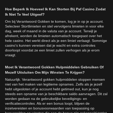
Hoe Beperk Ik Hoeveel Ik Kan Storten Bij Paf Casino Zodat
Ik Niet Te Veel Uitgeef?
Om bij Verantwoord Gokken te komen, log je in op je account.
Selecteer Stortlimieten en stel vervolgens limieten in voor elke
dag, week of maand in de valuta van je account. Terwijl je
afrekent, worden de limieten automatisch toegepast over het
hele casino. Het werkt direct als je een limiet verlaagt. Sommige
casino's kunnen vereisen dat je wacht en extra controles
doorloopt voordat ze een limiet zullen verhogen als je erom
vraagt.
Moet Ik Verantwoord Gokken Hulpmiddelen Gebruiken Of
Mezelf Uitsluiten Om Mijn Winsten Te Krijgen?
Natuurlijk. Verantwoord gokken hulpmiddelen stoppen mensen
niet van het maken van legitieme opnames. Zelfs als je jezelf
hebt uitgesloten of je account hebt getimed out, kun je nog
steeds een opname van je beschikbare saldo aanvragen. Dit zal
worden gedaan na de gebruikelijke beveiligings- en
verificatiecontroles. Als er een bonus loopt, blijven de
inzetvereisten en bonusvoorwaarden van toepassing op