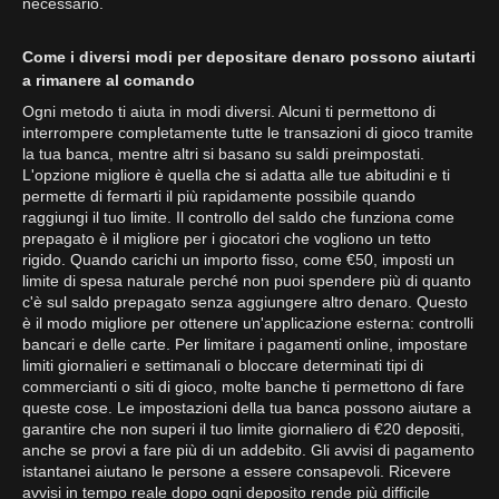
necessario.
Come i diversi modi per depositare denaro possono aiutarti
a rimanere al comando
Ogni metodo ti aiuta in modi diversi. Alcuni ti permettono di
interrompere completamente tutte le transazioni di gioco tramite
la tua banca, mentre altri si basano su saldi preimpostati.
L'opzione migliore è quella che si adatta alle tue abitudini e ti
permette di fermarti il più rapidamente possibile quando
raggiungi il tuo limite. Il controllo del saldo che funziona come
prepagato è il migliore per i giocatori che vogliono un tetto
rigido. Quando carichi un importo fisso, come €50, imposti un
limite di spesa naturale perché non puoi spendere più di quanto
c'è sul saldo prepagato senza aggiungere altro denaro. Questo
è il modo migliore per ottenere un'applicazione esterna: controlli
bancari e delle carte. Per limitare i pagamenti online, impostare
limiti giornalieri e settimanali o bloccare determinati tipi di
commercianti o siti di gioco, molte banche ti permettono di fare
queste cose. Le impostazioni della tua banca possono aiutare a
garantire che non superi il tuo limite giornaliero di €20 depositi,
anche se provi a fare più di un addebito. Gli avvisi di pagamento
istantanei aiutano le persone a essere consapevoli. Ricevere
avvisi in tempo reale dopo ogni deposito rende più difficile