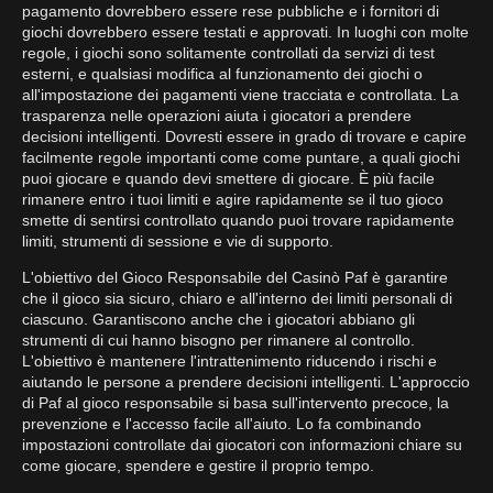
pagamento dovrebbero essere rese pubbliche e i fornitori di
giochi dovrebbero essere testati e approvati. In luoghi con molte
regole, i giochi sono solitamente controllati da servizi di test
esterni, e qualsiasi modifica al funzionamento dei giochi o
all'impostazione dei pagamenti viene tracciata e controllata. La
trasparenza nelle operazioni aiuta i giocatori a prendere
decisioni intelligenti. Dovresti essere in grado di trovare e capire
facilmente regole importanti come come puntare, a quali giochi
puoi giocare e quando devi smettere di giocare. È più facile
rimanere entro i tuoi limiti e agire rapidamente se il tuo gioco
smette di sentirsi controllato quando puoi trovare rapidamente
limiti, strumenti di sessione e vie di supporto.
L'obiettivo del Gioco Responsabile del Casinò Paf è garantire
che il gioco sia sicuro, chiaro e all'interno dei limiti personali di
ciascuno. Garantiscono anche che i giocatori abbiano gli
strumenti di cui hanno bisogno per rimanere al controllo.
L'obiettivo è mantenere l'intrattenimento riducendo i rischi e
aiutando le persone a prendere decisioni intelligenti. L'approccio
di Paf al gioco responsabile si basa sull'intervento precoce, la
prevenzione e l'accesso facile all'aiuto. Lo fa combinando
impostazioni controllate dai giocatori con informazioni chiare su
come giocare, spendere e gestire il proprio tempo.