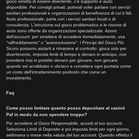
gioco smetta di essere divertente, c'è supporto e aiuto
disponibile. Per consigli privati, potresti voler parlare con servizi
sanitari professionali e organizzazioni di beneficenza di cui ti fidi.
Aiuto professionale: parla con i servizi sanitari locali o di
consulenza. L'istruzione sul gioco problematico e le risorse di
aiuto sono offerte da organizzazioni specializzate. Azioni
dell'account: per smettere di accedere immediatamente, usa
"raffreddamento" o "autoesclusione". I Principi del Gioco Più
Sicuro possono aiutarti a rimanere al controllo: gioca solo per
divertimento, imposta limiti di tempo e denaro in anticipo, non
prendere mai in prestito denaro per giocare, non giocare
quando sei arrabbiato o ubriaco e considera ogni puntata come
un costo dell'intrattenimento piuttosto che come un
investimento.
Faq
Come posso limitare quanto posso depositare al casinò
Paf in modo da non spendere troppo?
Per accedere al Gioco Responsabile, accedi al tuo account.
Seleziona Limiti di Deposito e poi imposta limiti per ogni giorno,
settimana o mese nella valuta del tuo account. Quando effettui il