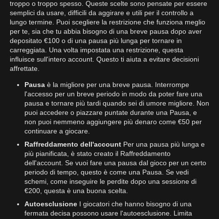
troppo o troppo spesso. Queste scelte sono pensate per essere
semplici da usare, difficili da aggirare e utili per il controllo a
lungo termine. Puoi scegliere la restrizione che funziona meglio
per te, sia che tu abbia bisogno di una breve pausa dopo aver
depositato €100 o di una pausa più lunga per tornare in
carreggiata. Una volta impostata una restrizione, questa
influisce sull'intero account. Questo ti aiuta a evitare decisioni
affrettate.
Pausa
è la migliore per una breve pausa. Interrompe
l'accesso per un breve periodo in modo da poter fare una
pausa e tornare più tardi quando sei di umore migliore. Non
puoi accedere o piazzare puntate durante una Pausa, e
non puoi nemmeno aggiungere più denaro come €50 per
continuare a giocare.
Raffreddamento dell'account
Per una pausa più lunga e
più pianificata, è stato creato il Raffreddamento
dell'account. Se vuoi fare una pausa dal gioco per un certo
periodo di tempo, questo è come una Pausa. Se vedi
schemi, come inseguire le perdite dopo una sessione di
€200, questa è una buona scelta.
Autoesclusione
I giocatori che hanno bisogno di una
fermata decisa possono usare l'autoesclusione. Limita