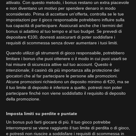
attivato. Con questo metodo, i bonus restano un extra piacevole
e non diventano un motivo per spendere denaro in modo
sconsiderato. Prima di accettare un'offerta, controlla se le tue
impostazioni per il gioco responsabile potrebbero influire sulla
tua capacità di partecipare. Assicurati anche che i termini del
bonus si adattino al tuo tempo e al tuo budget. Se prevedi di
depositare €100, dovresti assicurarti di poter soddisfare i
requisiti di scommessa senza dover aumentare i tuoi limiti.
Quando utilizzi gli strumenti di gioco responsabile, potrebbero
limitare i bonus che puoi ottenere o il modo in cui puoi usarli se
hai misure di sicurezza attive sul tuo account. Questo è
intenzionale; il casinò dà più importanza alla protezione dei
giocatori che al far partecipare le persone alle promozioni.
Alcune promozioni richiedono un deposito minimo di €20, ma se
il tuo limite di deposito è inferiore a quello, potresti non poter
partecipare finché non viene soddisfatto il requisito di deposito
della promozione.
Imposta limiti su perdite e puntate
Un bonus può farti giocare di più. Il tuo gioco potrebbe
interrompersi se viene raggiunto il tuo limite di perdita o di gioco,
e potresti non riuscire a soddisfare i requisiti di scommessa in