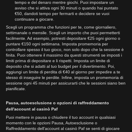
tempo e del denaro mentre giochi. Puoi impostare un
avviso che si attiva ogni 30 minuti o quando hai puntato
€50, dandoti tempo per fermarti e decidere se vuoi
continuare a giocare.
Scegli un programma che funzioni per te, come giornaliero,
settimanale o mensile. Scegli un importo che puoi permetterti
facilmente. Ad esempio, potresti depositare €25 ogni giorno o
puntare €150 ogni settimana. Imposta promemoria per
controllare spesso il tuo gioco, non solo dopo che la sessione è
finita. Puoi ottenere il massimo da questi strumenti se imposti i
limiti prima di depositare e li rispetti. Imposta un limite di
deposito che si adatti al tuo budget per il divertimento. Poi,
aggiungi un limite di perdita di €40 al giorno per impedire a te
stesso di inseguire le perdite. Infine, imposta un promemoria di
sessione ogni 45 minuti per assicurarti che le sessioni siano ben
pianificate.
Pausa, autoesclusione o opzioni di raffreddamento
dell'account al casinò Paf
Puoi mettere in pausa o chiudere il tuo account in qualsiasi
momento con le opzioni Pausa, Autoesclusione o
Raffreddamento dell'account al casinò Paf se senti di giocare