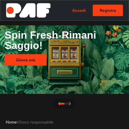
Accedi
Registra
Spin Fresh-Rimani
Saggio!
Gioca ora
Home
Gioco responsabile