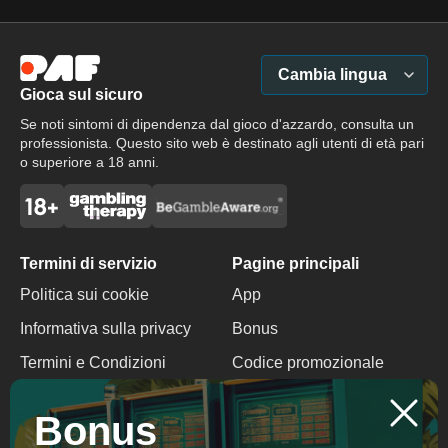
Cambia lingua
Gioca sul sicuro
Se noti sintomi di dipendenza dal gioco d'azzardo, consulta un
professionista. Questo sito web è destinato agli utenti di età pari
o superiore a 18 anni.
Termini di servizio
Pagine principali
Politica sui cookie
App
Informativa sulla privacy
Bonus
Termini e Condizioni
Codice promozionale
Gioco responsabile
Nessun bonus senza
Bonus
deposito