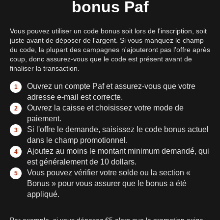
bonus Paf
Vous pouvez utiliser un code bonus soit lors de l'inscription, soit
juste avant de déposer de l'argent. Si vous manquez le champ
du code, la plupart des campagnes n'ajouteront pas l'offre après
coup, donc assurez-vous que le code est présent avant de
finaliser la transaction.
Ouvrez un compte Paf et assurez-vous que votre
adresse e-mail est correcte.
Ouvrez la caisse et choisissez votre mode de
paiement.
Si l'offre le demande, saisissez le code bonus actuel
dans le champ promotionnel.
Ajoutez au moins le montant minimum demandé, qui
est généralement de 10 dollars.
Vous pouvez vérifier votre solde ou la section «
Bonus » pour vous assurer que le bonus a été
appliqué.
Par exemple, si vous déposez €5 alors que la promotion exige