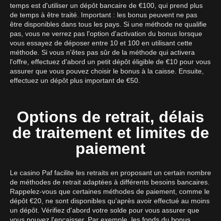
temps est d'utiliser un dépôt bancaire de €100, qui prend plus
de temps à être traité. Important : les bonus peuvent ne pas
être disponibles dans tous les pays. Si une méthode ne qualifie
pas, vous ne verrez pas l'option d'activation du bonus lorsque
vous essayez de déposer entre 10 et 100 en utilisant cette
méthode. Si vous n'êtes pas sûr de la méthode qui activera
l'offre, effectuez d'abord un petit dépôt éligible de €10 pour vous
assurer que vous pouvez choisir le bonus à la caisse. Ensuite,
effectuez un dépôt plus important de €50.
Options de retrait, délais
de traitement et limites de
paiement
Le casino Paf facilite les retraits en proposant un certain nombre
de méthodes de retrait adaptées à différents besoins bancaires.
Rappelez-vous que certaines méthodes de paiement, comme le
dépôt €20, ne sont disponibles qu'après avoir effectué au moins
un dépôt. Vérifiez d'abord votre solde pour vous assurer que
vous pouvez l'encaisser. Par exemple, les fonds du bonus