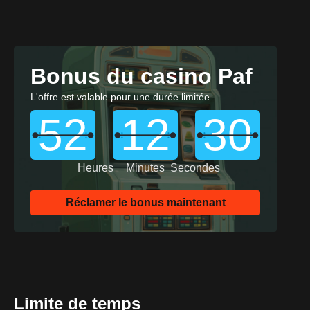
Bonus du casino Paf
L'offre est valable pour une durée limitée
52
12
29
Heures
Minutes
Secondes
Réclamer le bonus maintenant
Limite de temps