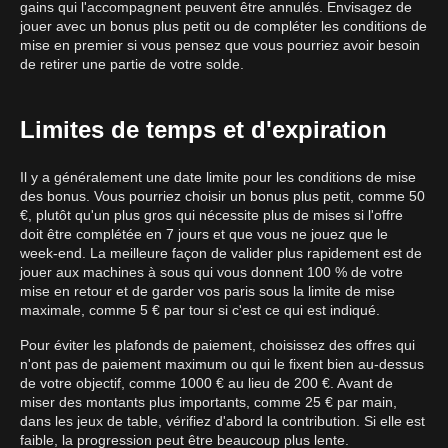
gains qui l'accompagnent peuvent être annulés. Envisagez de
jouer avec un bonus plus petit ou de compléter les conditions de
mise en premier si vous pensez que vous pourriez avoir besoin
de retirer une partie de votre solde.
Limites de temps et d'expiration
Il y a généralement une date limite pour les conditions de mise
des bonus. Vous pourriez choisir un bonus plus petit, comme 50
€, plutôt qu'un plus gros qui nécessite plus de mises si l'offre
doit être complétée en 7 jours et que vous ne jouez que le
week-end. La meilleure façon de valider plus rapidement est de
jouer aux machines à sous qui vous donnent 100 % de votre
mise en retour et de garder vos paris sous la limite de mise
maximale, comme 5 € par tour si c'est ce qui est indiqué.
Pour éviter les plafonds de paiement, choisissez des offres qui
n'ont pas de paiement maximum ou qui le fixent bien au-dessus
de votre objectif, comme 1000 € au lieu de 200 €. Avant de
miser des montants plus importants, comme 25 € par main,
dans les jeux de table, vérifiez d'abord la contribution. Si elle est
faible, la progression peut être beaucoup plus lente.