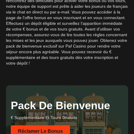
rencontrez des difficultés pour activer votre bonus ou vos tours,
notre équipe de support est prête à aider les joueurs de français
via le chat en direct ou par e-mail. Vous pouvez accéder à la
page de l'offre bonus en vous inscrivant et en vous connectant.
Effectuez un dépôt éligible et surveillez l'apparition immédiate
de votre € bonus et de vos tours gratuits. Avant d'utiliser vos
récompenses, assurez-vous de lire toutes les règles concernant
les mises et les jeux auxquels vous pouvez jouer. Obtenez votre
pack de bienvenue exclusif sur Paf Casino pour rendre votre
séjour encore plus agréable. Vous pouvez recevoir du €
supplémentaire et des tours gratuits dès votre inscription et
votre dépôt !
Pack De Bienvenue
€ Supplémentaire Et Tours Gratuits
Réclamer Le Bonus