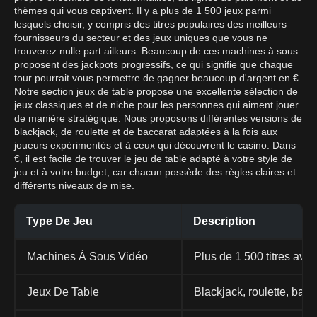
thèmes qui vous captivent. Il y a plus de 1 500 jeux parmi
lesquels choisir, y compris des titres populaires des meilleurs
fournisseurs du secteur et des jeux uniques que vous ne
trouverez nulle part ailleurs. Beaucoup de ces machines à sous
proposent des jackpots progressifs, ce qui signifie que chaque
tour pourrait vous permettre de gagner beaucoup d'argent en €.
Notre section jeux de table propose une excellente sélection de
jeux classiques et de niche pour les personnes qui aiment jouer
de manière stratégique. Nous proposons différentes versions de
blackjack, de roulette et de baccarat adaptées à la fois aux
joueurs expérimentés et à ceux qui découvrent le casino. Dans
€, il est facile de trouver le jeu de table adapté à votre style de
jeu et à votre budget, car chacun possède des règles claires et
différents niveaux de mise.
Type De Jeu
Description
Machines À Sous Vidéo
Plus de 1 500 titres ave
Jeux De Table
Blackjack, roulette, bac