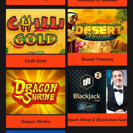
Treasure Of Shaman
Desert Treasure
Chilli Gold
Blackjack Silver 2 (Evolution Gamin
Dragon Shrine