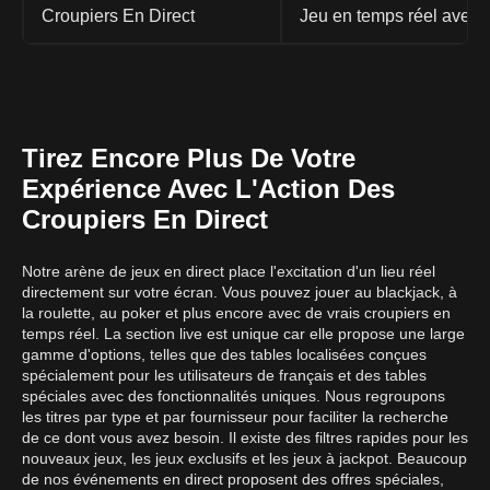
Croupiers En Direct
Jeu en temps réel avec 
Tirez Encore Plus De Votre
Expérience Avec L'Action Des
Croupiers En Direct
Notre arène de jeux en direct place l'excitation d'un lieu réel
directement sur votre écran. Vous pouvez jouer au blackjack, à
la roulette, au poker et plus encore avec de vrais croupiers en
temps réel. La section live est unique car elle propose une large
gamme d'options, telles que des tables localisées conçues
spécialement pour les utilisateurs de français et des tables
spéciales avec des fonctionnalités uniques. Nous regroupons
les titres par type et par fournisseur pour faciliter la recherche
de ce dont vous avez besoin. Il existe des filtres rapides pour les
nouveaux jeux, les jeux exclusifs et les jeux à jackpot. Beaucoup
de nos événements en direct proposent des offres spéciales,