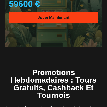
59600 €
Jouer Maintenant
Promotions
Hebdomadaires : Tours
Gratuits, Cashback Et
Tournois