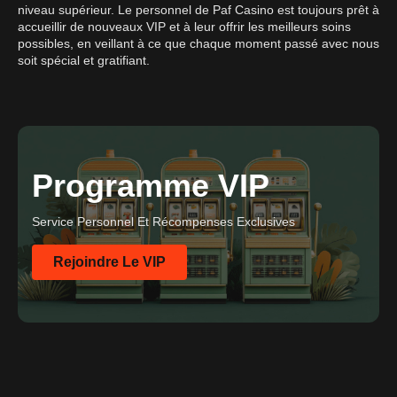
niveau supérieur. Le personnel de Paf Casino est toujours prêt à
accueillir de nouveaux VIP et à leur offrir les meilleurs soins
possibles, en veillant à ce que chaque moment passé avec nous
soit spécial et gratifiant.
Programme VIP
Service Personnel Et Récompenses Exclusives
Rejoindre Le VIP