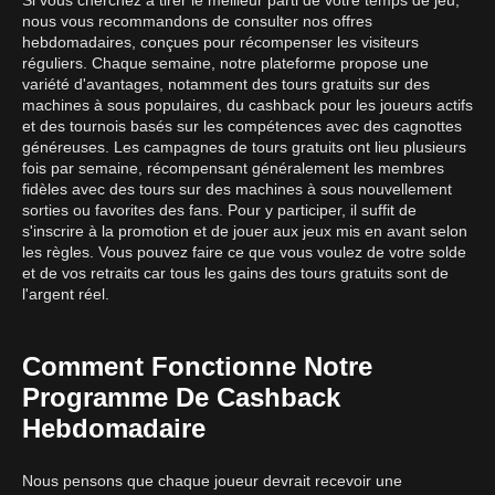
Si vous cherchez à tirer le meilleur parti de votre temps de jeu,
nous vous recommandons de consulter nos offres
hebdomadaires, conçues pour récompenser les visiteurs
réguliers. Chaque semaine, notre plateforme propose une
variété d'avantages, notamment des tours gratuits sur des
machines à sous populaires, du cashback pour les joueurs actifs
et des tournois basés sur les compétences avec des cagnottes
généreuses. Les campagnes de tours gratuits ont lieu plusieurs
fois par semaine, récompensant généralement les membres
fidèles avec des tours sur des machines à sous nouvellement
sorties ou favorites des fans. Pour y participer, il suffit de
s'inscrire à la promotion et de jouer aux jeux mis en avant selon
les règles. Vous pouvez faire ce que vous voulez de votre solde
et de vos retraits car tous les gains des tours gratuits sont de
l'argent réel.
Comment Fonctionne Notre
Programme De Cashback
Hebdomadaire
Nous pensons que chaque joueur devrait recevoir une