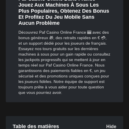
Jouez Aux Machines À Sous Les
Plus Populaires, Obtenez Des Bonus
Et Profitez Du Jeu Mobile Sans
Aucun Problème
Découvrez Paf Casino Online France 🎰 avec des
bonus généreux 🎁, des retraits rapides en € 💳,
et un support dédié pour les joueurs de français.
Essayez nos tours gratuits sur les dernières
machines à sous pour un gain rapide ou consultez
les jackpots progressifs qui se mettent à jour en
temps réel sur Paf Casino Online France. Nous
garantissons des paiements fiables en €, un jeu
sécurisé et des promotions uniques conçues pour
les joueurs fidèles. Notre équipe de support est
toujours prête à vous aider pour toute question
que vous pourriez avoir.
Table des matières
Hide