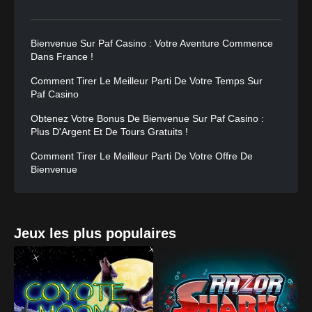
Bienvenue Sur Paf Casino : Votre Aventure Commence
Dans France !
Comment Tirer Le Meilleur Parti De Votre Temps Sur
Paf Casino
Obtenez Votre Bonus De Bienvenue Sur Paf Casino :
Plus D'Argent Et De Tours Gratuits !
Comment Tirer Le Meilleur Parti De Votre Offre De
Bienvenue
Paf Casino Propose De Nombreux Jeux Parmi Lesquels
Choisir, Y Compris Des Machines À Sous, Des Jeux De
Table Et Des Croupiers En Direct
Jeux les plus populaires
Tirez Encore Plus De Votre Expérience Avec L'Action
Des Croupiers En Direct
Promotions Hebdomadaires : Tours Gratuits, Cashback
Et Tournois