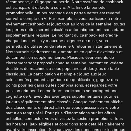
récompense, qu'il gagne ou perde. Notre système de cashback
est transparent et facile à suivre. À la fin de la période
promotionnelle, un pourcentage des pertes nettes est reversé
sur votre compte en €. Par exemple, si vous participez à notre
événement cashback et jouez tout au long de la semaine, toutes
les pertes nettes seront calculées automatiquement, sans étape
supplémentaire requise. Le montant du cashback est crédité
chaque lundi, et il n'y a aucune exigence de mise, vous
permettant d'utiliser ou de retirer le € retourné instantanément.
Nos tournois s'adressent aux amateurs en quête d'excitation et
de compétition supplémentaires. Plusieurs événements de
classement sont proposés chaque semaine, mettant en vedette
des titres de machines à sous populaires et des jeux de table
classiques. La participation est simple : jouez aux jeux
sélectionnés pendant la période de qualification, gagnez des
points pour les gains ou les combinaisons, et regardez votre
position grimper. Les meilleurs participants se partagent une
cagnotte de €, avec des avantages supplémentaires pour les
joueurs régulièrement bien classés. Chaque événement affiche
des classements en direct afin que vous puissiez suivre votre
statut en temps réel. Pour plus d'informations sur les offres
actuelles, connectez-vous et visitez la section promotions. Tous
les horaires, jeux éligibles et conditions sont détaillés clairement
avant votre inscription. Si vous avez des questions sur les bonus