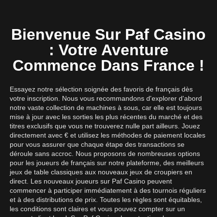
Bienvenue Sur Paf Casino
: Votre Aventure
Commence Dans France !
Essayez notre sélection soignée des favoris de français dès
votre inscription. Nous vous recommandons d'explorer d'abord
notre vaste collection de machines à sous, car elle est toujours
mise à jour avec les sorties les plus récentes du marché et des
titres exclusifs que vous ne trouverez nulle part ailleurs. Jouez
directement avec € et utilisez les méthodes de paiement locales
pour vous assurer que chaque étape des transactions se
déroule sans accroc. Nous proposons de nombreuses options
pour les joueurs de français sur notre plateforme, des meilleurs
jeux de table classiques aux nouveaux jeux de croupiers en
direct. Les nouveaux joueurs sur Paf Casino peuvent
commencer à participer immédiatement à des tournois réguliers
et à des distributions de prix. Toutes les règles sont équitables,
les conditions sont claires et vous pouvez compter sur un