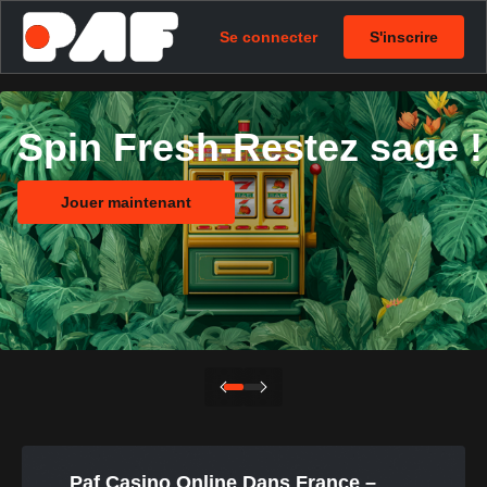
Se connecter
S'inscrire
Spin Fresh-Restez sage !
Jouer maintenant
Paf Casino Online Dans France –