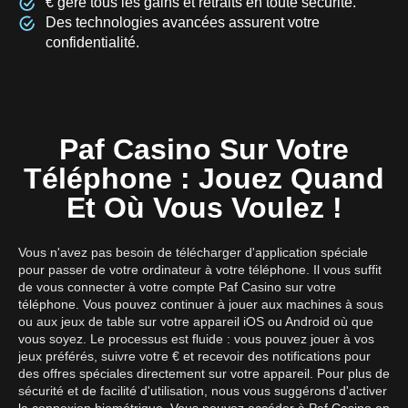
€ gère tous les gains et retraits en toute sécurité.
Des technologies avancées assurent votre
confidentialité.
Paf Casino Sur Votre
Téléphone : Jouez Quand
Et Où Vous Voulez !
Vous n'avez pas besoin de télécharger d'application spéciale
pour passer de votre ordinateur à votre téléphone. Il vous suffit
de vous connecter à votre compte Paf Casino sur votre
téléphone. Vous pouvez continuer à jouer aux machines à sous
ou aux jeux de table sur votre appareil iOS ou Android où que
vous soyez. Le processus est fluide : vous pouvez jouer à vos
jeux préférés, suivre votre € et recevoir des notifications pour
des offres spéciales directement sur votre appareil. Pour plus de
sécurité et de facilité d'utilisation, nous vous suggérons d'activer