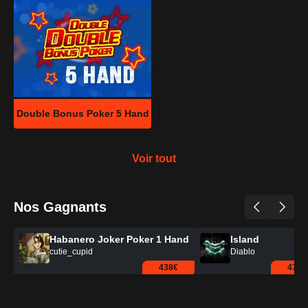
Double Bonus Poker 5 Hand
Voir tout
Nos Gagnants
Habanero Joker Poker 1 Hand
Island
cutie_cupid
Diablo
438€
47€