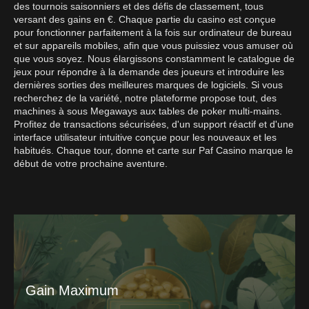
des tournois saisonniers et des défis de classement, tous
versant des gains en €. Chaque partie du casino est conçue
pour fonctionner parfaitement à la fois sur ordinateur de bureau
et sur appareils mobiles, afin que vous puissiez vous amuser où
que vous soyez. Nous élargissons constamment le catalogue de
jeux pour répondre à la demande des joueurs et introduire les
dernières sorties des meilleures marques de logiciels. Si vous
recherchez de la variété, notre plateforme propose tout, des
machines à sous Megaways aux tables de poker multi-mains.
Profitez de transactions sécurisées, d'un support réactif et d'une
interface utilisateur intuitive conçue pour les nouveaux et les
habitués. Chaque tour, donne et carte sur Paf Casino marque le
début de votre prochaine aventure.
Gain Maximum