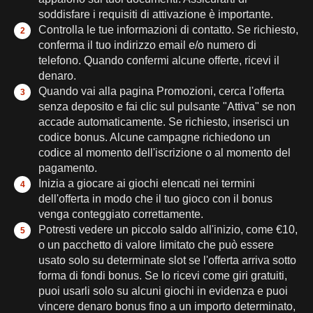
soddisfare i requisiti di attivazione è importante.
Controlla le tue informazioni di contatto. Se richiesto,
conferma il tuo indirizzo email e/o numero di
telefono. Quando confermi alcune offerte, ricevi il
denaro.
Quando vai alla pagina Promozioni, cerca l'offerta
senza deposito e fai clic sul pulsante "Attiva" se non
accade automaticamente. Se richiesto, inserisci un
codice bonus. Alcune campagne richiedono un
codice al momento dell'iscrizione o al momento del
pagamento.
Inizia a giocare ai giochi elencati nei termini
dell'offerta in modo che il tuo gioco con il bonus
venga conteggiato correttamente.
Potresti vedere un piccolo saldo all'inizio, come €10,
o un pacchetto di valore limitato che può essere
usato solo su determinate slot se l'offerta arriva sotto
forma di fondi bonus. Se lo ricevi come giri gratuiti,
puoi usarli solo su alcuni giochi in evidenza e puoi
vincere denaro bonus fino a un importo determinato,