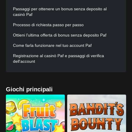
Passaggi per ottenere un bonus senza deposito al
casinò Paf
Processo di richiesta passo per passo
Ottieni l'ultima offerta di bonus senza deposito Paf
Come farla funzionare nel tuo account Paf
Registrazione al casinò Paf e passaggi di verifica
dell'account
Istruzioni per creare un account e verificarlo al casinò
Paf
Prelievi in denaro reale e termini del bonus
Giochi principali
Le condizioni che spesso bloccano o limitano i prelievi
includono un requisito di scommessa e uno stato di
"completato".
La somma massima che può essere prelevata.
Nessun deposito minimo prima di poter prelevare.