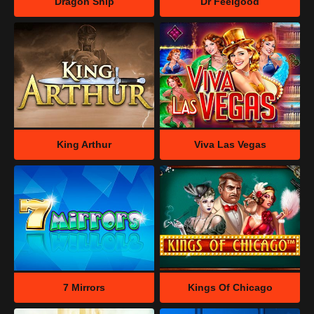
Good To Go
Dr Feelgood
King Arthur
Viva Las Vegas
7 Mirrors
Kings Of Chicago