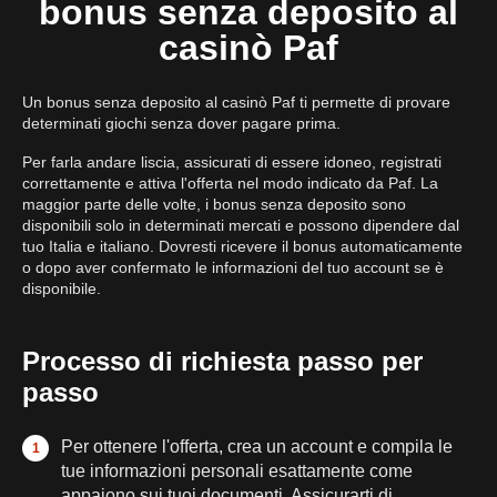
bonus senza deposito al
casinò Paf
Un bonus senza deposito al casinò Paf ti permette di provare
determinati giochi senza dover pagare prima.
Per farla andare liscia, assicurati di essere idoneo, registrati
correttamente e attiva l'offerta nel modo indicato da Paf. La
maggior parte delle volte, i bonus senza deposito sono
disponibili solo in determinati mercati e possono dipendere dal
tuo Italia e italiano. Dovresti ricevere il bonus automaticamente
o dopo aver confermato le informazioni del tuo account se è
disponibile.
Processo di richiesta passo per
passo
Per ottenere l'offerta, crea un account e compila le
tue informazioni personali esattamente come
appaiono sui tuoi documenti. Assicurarti di