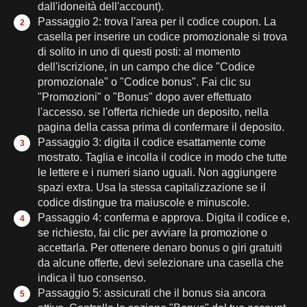
dall'idoneità dell'account).
Passaggio 2: trova l'area per il codice coupon. La
casella per inserire un codice promozionale si trova
di solito in uno di questi posti: al momento
dell'iscrizione, in un campo che dice "Codice
promozionale" o "Codice bonus". Fai clic su
"Promozioni" o "Bonus" dopo aver effettuato
l'accesso. se l'offerta richiede un deposito, nella
pagina della cassa prima di confermare il deposito.
Passaggio 3: digita il codice esattamente come
mostrato. Taglia e incolla il codice in modo che tutte
le lettere e i numeri siano uguali. Non aggiungere
spazi extra. Usa la stessa capitalizzazione se il
codice distingue tra maiuscole e minuscole.
Passaggio 4: conferma e approva. Digita il codice e,
se richiesto, fai clic per avviare la promozione o
accettarla. Per ottenere denaro bonus o giri gratuiti
da alcune offerte, devi selezionare una casella che
indica il tuo consenso.
Passaggio 5: assicurati che il bonus sia ancora