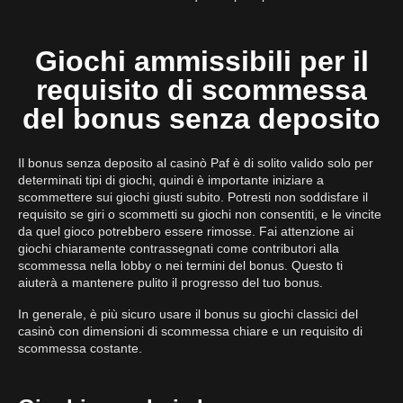
Giochi ammissibili per il
requisito di scommessa
del bonus senza deposito
Il bonus senza deposito al casinò Paf è di solito valido solo per
determinati tipi di giochi, quindi è importante iniziare a
scommettere sui giochi giusti subito. Potresti non soddisfare il
requisito se giri o scommetti su giochi non consentiti, e le vincite
da quel gioco potrebbero essere rimosse. Fai attenzione ai
giochi chiaramente contrassegnati come contributori alla
scommessa nella lobby o nei termini del bonus. Questo ti
aiuterà a mantenere pulito il progresso del tuo bonus.
In generale, è più sicuro usare il bonus su giochi classici del
casinò con dimensioni di scommessa chiare e un requisito di
scommessa costante.