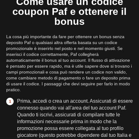
Come usare un codice
coupon Paf e ottenere il
bonus
La cosa più importante da fare per ottenere un bonus senza
deposito Paf o qualsiasi altra offerta basata su un codice
promozionale è inserirlo nel posto e nel momento giusti. Se
inserisci il codice correttamente, Paf collegherà
automaticamente il bonus al tuo account. Il flusso di attivazione
è pensato per essere rapido, ma è utile sapere dove si trovano i
campi promozionali e cosa può rendere un codice non valido,
come cambiare metodo di pagamento o fare un deposito prima
di usare il codice. I passaggi che devi seguire per farlo in modo
pratico.
Prima, accedi o crea un account. Assicurati di essere
connesso quando vai all'area del tuo account Paf.
Quando ti iscrivi, assicurati di compilare tutte le
informazioni necessarie prima in modo che la
promozione possa essere collegata al tuo profilo
giocatore (questo potrebbe dipendere dal tuo Italia e